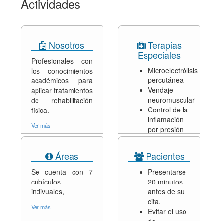
Actividades
Nosotros
Terapias
Especiales
Profesionales con
Microelectrólisis
los conocimientos
percutánea
académicos para
Vendaje
aplicar tratamientos
neuromuscular
de rehabilitación
Control de la
física.
inflamación
Ver más
por presión
neumática
Punción seca
Áreas
Pacientes
Ver más
Se cuenta con 7
Presentarse
cubículos
20 minutos
indivuales,
antes de su
cita.
Ver más
Evitar el uso
de